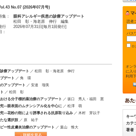
Vol.43 No.07 (2026年07月号)
特集：
眼科アレルギー疾患の診療アップデート
読者
松田 彰・海老原 伸行 編集
発行
2026年07月31日[毎月1回発行]
日：
パス
ロ
オン
診療アップデート
／ 松田 彰・海老原 伸行
に入
利用
プデート
／ 角 環
のアップデート
／ 安達 瑠美
ト
／ 松田 彰
おける分子標的薬治療のアップデート
／ 坂口 秀人・福田 憲
究―眼表面のムチンシアル化を中心に
／ 松澤 萌
究―花粉の殻により誘導される抗原取り込み
／ 木村 芽以子
キー
たな選択肢
／ 原 祐子
カテ
ピー性皮膚炎治療のアップデート
／ 葉山 惟大
著者