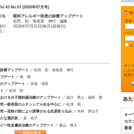
Vol.43 No.07 (2026年07月号)
特集：
眼科アレルギー疾患の診療アップデート
読者
松田 彰・海老原 伸行 編集
発行
2026年07月31日[毎月1回発行]
日：
パス
ロ
オン
診療アップデート
／ 松田 彰・海老原 伸行
に入
利用
プデート
／ 角 環
のアップデート
／ 安達 瑠美
ト
／ 松田 彰
おける分子標的薬治療のアップデート
／ 坂口 秀人・福田 憲
究―眼表面のムチンシアル化を中心に
／ 松澤 萌
究―花粉の殻により誘導される抗原取り込み
／ 木村 芽以子
キー
たな選択肢
／ 原 祐子
カテ
ピー性皮膚炎治療のアップデート
／ 葉山 惟大
著者