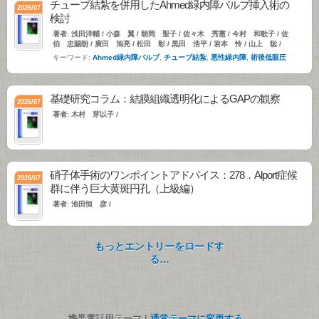
チューブ結紮を併用したAhmed緑内障バルブ挿入術の
2026/07
検討
著者: 浅田洋輔 / 小森 翼 / 朝岡 聖子 / 佐々木 秀憲 / 今村 和歌子 / 佐
伯 忠賜朗 / 廣田 旭亮 / 松田 彰 / 黒田 浩平 / 岩本 怜 / 山上 聡 /
キーワード:
Ahmed緑内障バルブ
,
チューブ結紮
,
悪性緑内障
,
術後低眼圧
基礎研究コラム：結膜組織透明化によるGAPの観察
2026/07
著者: 木村 芽以子 /
硝子体手術のワンポイントアドバイス：278．Alport症候
2026/07
群に伴う巨大黄斑円孔（上級編）
著者: 池田恒 彦 /
もっとエントリーをロードす
る…
携帯電話用テーマ |
通常テーマに変更する。