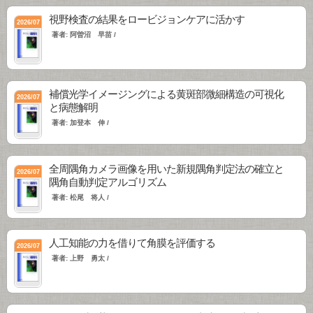
視野検査の結果をロービジョンケアに活かす
2026/07
著者: 阿曽沼 早苗 /
補償光学イメージングによる黄斑部微細構造の可視化
2026/07
と病態解明
著者: 加登本 伸 /
全周隅角カメラ画像を用いた新規隅角判定法の確立と
2026/07
隅角自動判定アルゴリズム
著者: 松尾 将人 /
人工知能の力を借りて角膜を評価する
2026/07
著者: 上野 勇太 /