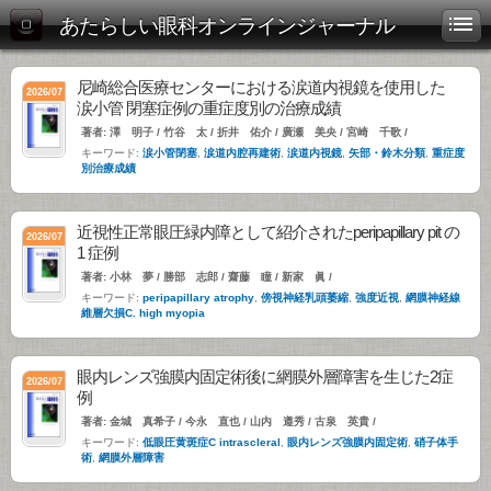
あたらしい眼科オンラインジャーナル
尼崎総合医療センターにおける涙道内視鏡を使用した
2026/07
涙小管 閉塞症例の重症度別の治療成績
著者: 澤 明子 / 竹谷 太 / 折井 佑介 / 廣瀬 美央 / 宮崎 千歌 /
キーワード:
涙小管閉塞
,
涙道内腔再建術
,
涙道内視鏡
,
矢部・鈴木分類
,
重症度
別治療成績
近視性正常眼圧緑内障として紹介されたperipapillary pit の
2026/07
1 症例
著者: 小林 夢 / 勝部 志郎 / 齋藤 瞳 / 新家 眞 /
キーワード:
peripapillary atrophy
,
傍視神経乳頭萎縮
,
強度近視
,
網膜神経線
維層欠損C. high myopia
眼内レンズ強膜内固定術後に網膜外層障害を生じた2症
2026/07
例
著者: 金城 真希子 / 今永 直也 / 山内 遵秀 / 古泉 英貴 /
キーワード:
低眼圧黄斑症C intrascleral
,
眼内レンズ強膜内固定術
,
硝子体手
術
,
網膜外層障害