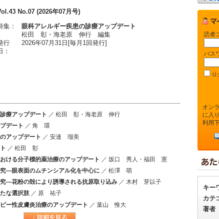
Vol.43 No.07 (2026年07月号)
特集：
眼科アレルギー疾患の診療アップデート
読者
松田 彰・海老原 伸行 編集
発行
2026年07月31日[毎月1回発行]
日：
パス
ロ
オン
診療アップデート
／ 松田 彰・海老原 伸行
に入
利用
プデート
／ 角 環
のアップデート
／ 安達 瑠美
ト
／ 松田 彰
おける分子標的薬治療のアップデート
／ 坂口 秀人・福田 憲
究―眼表面のムチンシアル化を中心に
／ 松澤 萌
究―花粉の殻により誘導される抗原取り込み
／ 木村 芽以子
キー
たな選択肢
／ 原 祐子
カテ
ピー性皮膚炎治療のアップデート
／ 葉山 惟大
著者