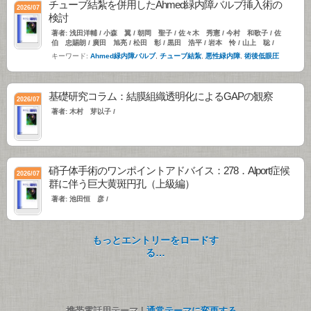
チューブ結紮を併用したAhmed緑内障バルブ挿入術の
2026/07
検討
著者: 浅田洋輔 / 小森 翼 / 朝岡 聖子 / 佐々木 秀憲 / 今村 和歌子 / 佐
伯 忠賜朗 / 廣田 旭亮 / 松田 彰 / 黒田 浩平 / 岩本 怜 / 山上 聡 /
キーワード:
Ahmed緑内障バルブ
,
チューブ結紮
,
悪性緑内障
,
術後低眼圧
基礎研究コラム：結膜組織透明化によるGAPの観察
2026/07
著者: 木村 芽以子 /
硝子体手術のワンポイントアドバイス：278．Alport症候
2026/07
群に伴う巨大黄斑円孔（上級編）
著者: 池田恒 彦 /
もっとエントリーをロードす
る…
携帯電話用テーマ |
通常テーマに変更する。