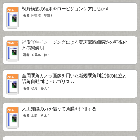
視野検査の結果をロービジョンケアに活かす
2026/07
著者: 阿曽沼 早苗 /
補償光学イメージングによる黄斑部微細構造の可視化
2026/07
と病態解明
著者: 加登本 伸 /
全周隅角カメラ画像を用いた新規隅角判定法の確立と
2026/07
隅角自動判定アルゴリズム
著者: 松尾 将人 /
人工知能の力を借りて角膜を評価する
2026/07
著者: 上野 勇太 /