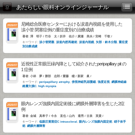
あたらしい眼科オンラインジャーナル
尼崎総合医療センターにおける涙道内視鏡を使用した
2026/07
涙小管 閉塞症例の重症度別の治療成績
著者: 澤 明子 / 竹谷 太 / 折井 佑介 / 廣瀬 美央 / 宮崎 千歌 /
キーワード:
涙小管閉塞
,
涙道内腔再建術
,
涙道内視鏡
,
矢部・鈴木分類
,
重症度
別治療成績
近視性正常眼圧緑内障として紹介されたperipapillary pit の
2026/07
1 症例
著者: 小林 夢 / 勝部 志郎 / 齋藤 瞳 / 新家 眞 /
キーワード:
peripapillary atrophy
,
傍視神経乳頭萎縮
,
強度近視
,
網膜神経線
維層欠損C. high myopia
眼内レンズ強膜内固定術後に網膜外層障害を生じた2症
2026/07
例
著者: 金城 真希子 / 今永 直也 / 山内 遵秀 / 古泉 英貴 /
キーワード:
低眼圧黄斑症C intrascleral
,
眼内レンズ強膜内固定術
,
硝子体手
術
,
網膜外層障害