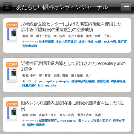
あたらしい眼科オンラインジャーナル
尼崎総合医療センターにおける涙道内視鏡を使用した
2026/07
涙小管 閉塞症例の重症度別の治療成績
著者: 澤 明子 / 竹谷 太 / 折井 佑介 / 廣瀬 美央 / 宮崎 千歌 /
キーワード:
涙小管閉塞
,
涙道内腔再建術
,
涙道内視鏡
,
矢部・鈴木分類
,
重症度
別治療成績
近視性正常眼圧緑内障として紹介されたperipapillary pit の
2026/07
1 症例
著者: 小林 夢 / 勝部 志郎 / 齋藤 瞳 / 新家 眞 /
キーワード:
peripapillary atrophy
,
傍視神経乳頭萎縮
,
強度近視
,
網膜神経線
維層欠損C. high myopia
眼内レンズ強膜内固定術後に網膜外層障害を生じた2症
2026/07
例
著者: 金城 真希子 / 今永 直也 / 山内 遵秀 / 古泉 英貴 /
キーワード:
低眼圧黄斑症C intrascleral
,
眼内レンズ強膜内固定術
,
硝子体手
術
,
網膜外層障害