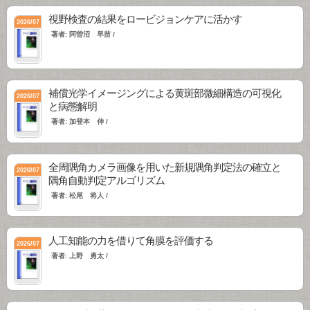
視野検査の結果をロービジョンケアに活かす
2026/07
著者: 阿曽沼 早苗 /
補償光学イメージングによる黄斑部微細構造の可視化
2026/07
と病態解明
著者: 加登本 伸 /
全周隅角カメラ画像を用いた新規隅角判定法の確立と
2026/07
隅角自動判定アルゴリズム
著者: 松尾 将人 /
人工知能の力を借りて角膜を評価する
2026/07
著者: 上野 勇太 /