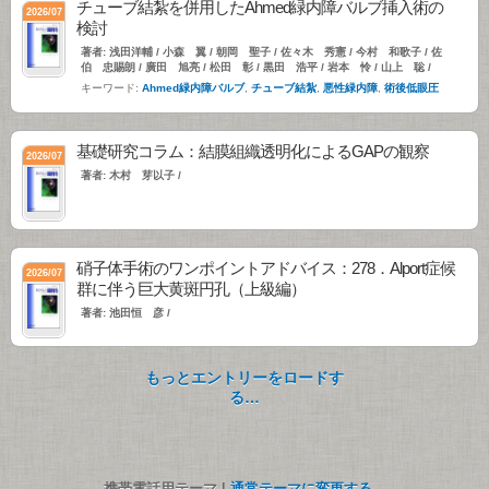
チューブ結紮を併用したAhmed緑内障バルブ挿入術の
2026/07
検討
著者: 浅田洋輔 / 小森 翼 / 朝岡 聖子 / 佐々木 秀憲 / 今村 和歌子 / 佐
伯 忠賜朗 / 廣田 旭亮 / 松田 彰 / 黒田 浩平 / 岩本 怜 / 山上 聡 /
キーワード:
Ahmed緑内障バルブ
,
チューブ結紮
,
悪性緑内障
,
術後低眼圧
基礎研究コラム：結膜組織透明化によるGAPの観察
2026/07
著者: 木村 芽以子 /
硝子体手術のワンポイントアドバイス：278．Alport症候
2026/07
群に伴う巨大黄斑円孔（上級編）
著者: 池田恒 彦 /
もっとエントリーをロードす
る…
携帯電話用テーマ |
通常テーマに変更する。