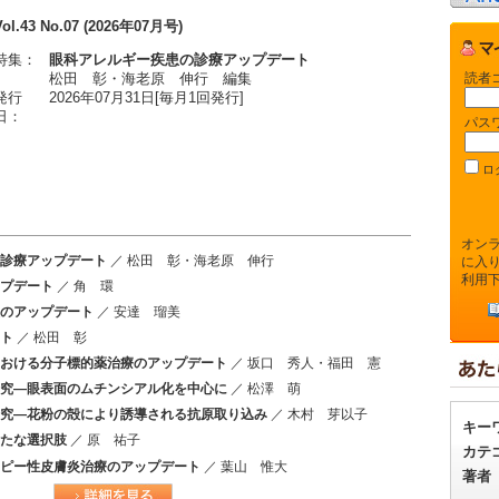
Vol.43 No.07 (2026年07月号)
特集：
眼科アレルギー疾患の診療アップデート
読者
松田 彰・海老原 伸行 編集
発行
2026年07月31日[毎月1回発行]
日：
パス
ロ
オン
診療アップデート
／ 松田 彰・海老原 伸行
に入
利用
プデート
／ 角 環
のアップデート
／ 安達 瑠美
ト
／ 松田 彰
おける分子標的薬治療のアップデート
／ 坂口 秀人・福田 憲
究―眼表面のムチンシアル化を中心に
／ 松澤 萌
究―花粉の殻により誘導される抗原取り込み
／ 木村 芽以子
キー
たな選択肢
／ 原 祐子
カテ
ピー性皮膚炎治療のアップデート
／ 葉山 惟大
著者