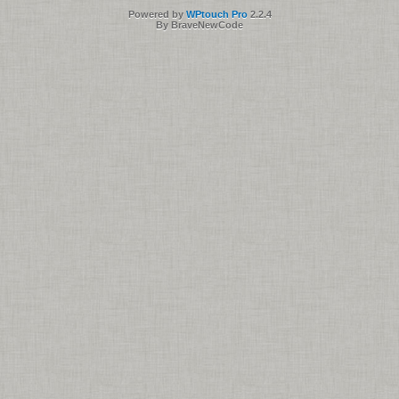
Powered by
WPtouch Pro
2.2.4
By BraveNewCode