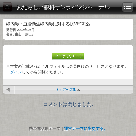
あたらしい眼科オンラインジャーナル
緑内障：血管新生緑内障に対する抗VEGF薬
発行日 2008年06月
著者: 東出 朋巳 /
※本文の記載されたPDFファイルは会員向けのサービスとなります。
ログイン
してから閲覧ください。
トップへ戻る
コメントは閉じました.
携帯電話用テーマ |
通常テーマに変更する。