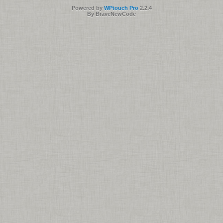
Powered by
WPtouch Pro
2.2.4
By BraveNewCode