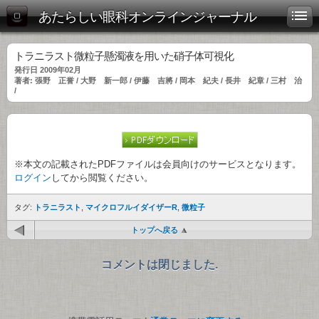
あたらしい眼科オンラインジャーナル
トラニラスト微粒子懸濁液を用いた硝子体可視化
発行日 2009年02月
著者: 張野 正誉 / 大野 新一郎 / 伊藤 吉將 / 岡本 紀夫 / 長井 紀章 / 三村 治
/
※本文の記載されたPDFファイルは会員向けのサービスとなります。
ログイン
してから閲覧ください。
タグ:
トラニラスト
,
マイクロフルイダイザーR
,
微粒子
トップへ戻る
コメントは閉じました.