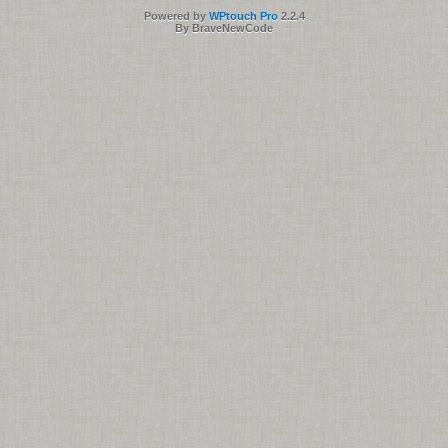
Powered by
WPtouch Pro
2.2.4
By BraveNewCode