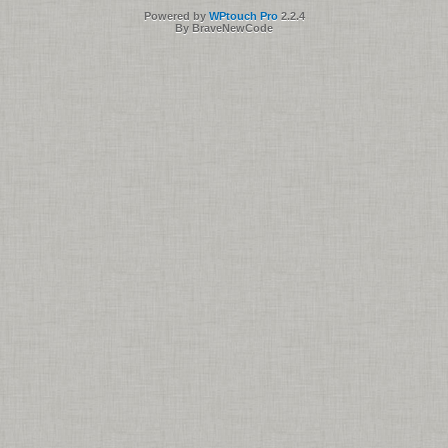
Powered by
WPtouch Pro
2.2.4
By BraveNewCode