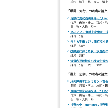
兵頭 涼子・林 康人・溝上
「鎌尾 知行」の著者の論文
両眼に渦状混濁を伴ったLisc
竹澤 由起・井上 英紀・鳥
石 敦・大橋 裕一
TS-1による角膜上皮障害・
鎌尾 知行
考える手術：27．重症涙小
鎌尾 知行
抗癌剤に伴う角膜・涙道副作
鎌尾 知行
涙道内視鏡検査の検査中操作
鎌尾 知行・武田 太郎・三
「溝上 志朗」の著者の論文
緑内障患者におけるツバ着色
奥野 周蔵・溝上 志朗・田
両眼に渦状混濁を伴ったLisc
竹澤 由起・井上 英紀・鳥
石 敦・大橋 裕一
視野検査─ Humphrey 視野