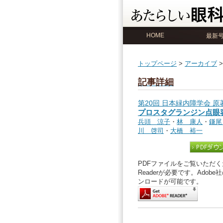
HOME
最新
トップページ
>
アーカイブ
記事詳細
第20回 日本緑内障学会 原
プロスタグランジン点眼
兵頭 涼子
・
林 康人
・
鎌尾
川 啓司
・
大橋 裕一
PDFファイルをご覧いただくた
Readerが必要です。Ado
ンロードが可能です。