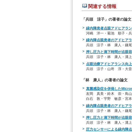
関連する情報
「兵頭 涼子」の著者の論文
緑内障患者点眼アドヒアラン
河嶋 洋一・菊池 順子・
緑内障点眼患者のアドヒアラ
兵頭 涼子・林 康人・鎌尾
押し圧力と滴下時間が点眼容
兵頭 涼子・林 康人・溝上
点眼治療アドヒアランス向上
兵頭 涼子・山嵜 淳・大音
「林 康人」の著者の論文
真菌感染症を併発したMicros
友岡 真美・鈴木 崇・鳥山
白石 敦・宇野 敏彦・宮本
緑内障点眼患者のアドヒアラ
兵頭 涼子・林 康人・鎌尾
押し圧力と滴下時間が点眼容
兵頭 涼子・林 康人・溝上
圧力センサーによる緑内障点