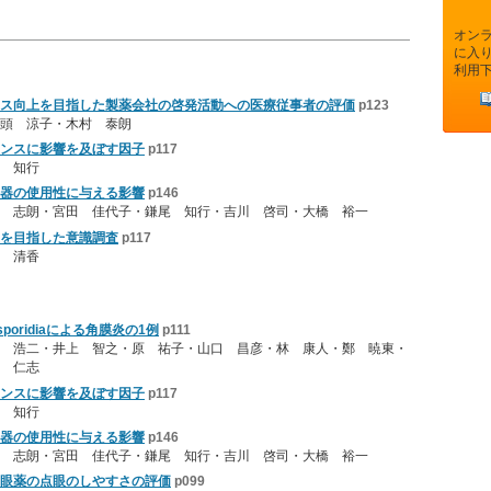
オン
に入
利用
ス向上を目指した製薬会社の啓発活動への医療従事者の評価
p123
兵頭 涼子・木村 泰朗
ンスに影響を及ぼす因子
p117
 知行
器の使用性に与える影響
p146
 志朗・宮田 佳代子・鎌尾 知行・吉川 啓司・大橋 裕一
を目指した意識調査
p117
 清香
poridiaによる角膜炎の1例
p111
 浩二・井上 智之・原 祐子・山口 昌彦・林 康人・鄭 暁東・
 仁志
ンスに影響を及ぼす因子
p117
 知行
器の使用性に与える影響
p146
 志朗・宮田 佳代子・鎌尾 知行・吉川 啓司・大橋 裕一
眼薬の点眼のしやすさの評価
p099