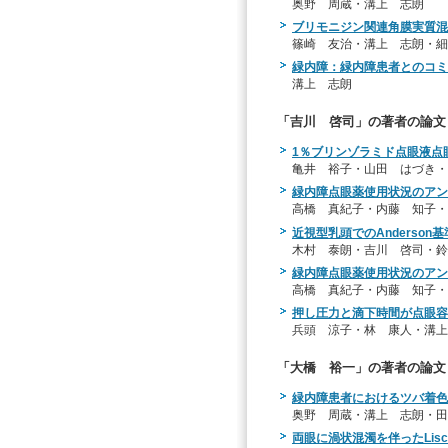
奥野 周蔵・溝上 志朗
ブリモニジン関連角膜実質混
篠崎 友治・溝上 志朗・細
緑内障：緑内障患者とのコミ
溝上 志朗
「吉川 啓司」の著者の論文
1％ブリンゾラミド点眼液点
亀井 裕子・山田 はづき・
緑内障点眼薬使用状況のアン
高橋 真紀子・内藤 知子・
近視型乳頭でのAnderso
木村 泰朗・吉川 啓司・鈴
緑内障点眼薬使用状況のアン
高橋 真紀子・内藤 知子・
押し圧力と滴下時間が点眼容
兵頭 涼子・林 康人・溝上
「大橋 裕一」の著者の論文
緑内障患者におけるツバ着色
奥野 周蔵・溝上 志朗・田
両眼に渦状混濁を伴ったLisc