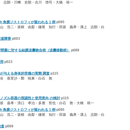
 志朗・川﨑 史朗・吉川 啓司・大橋 裕一
h 角膜ジストロフィが疑われる 1 例
p095
山 浩二・坂根 由梨・鎌尾 知行・田坂 義孝・溝上 志朗・白
涙道障害
p003
管閉塞に対する結膜涙囊吻合術（涙囊移動術）
p089
用
p023
が与える身体的苦痛の実態 調査
p115
谷 亜里沙・鄭 暁東・白石 敦
ノズル容器の視認性と使用意向 の検討
p115
坂 嘉孝・浪口 孝治・多鹿 哲也・白石 敦・大橋 裕一
h 角膜ジストロフィが疑われる 1 例
p095
山 浩二・坂根 由梨・鎌尾 知行・田坂 義孝・溝上 志朗・白
検査
p069