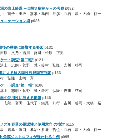
濁の臨床経過 ～自験3 症例からの考察
p082
川 寛子・田坂 嘉孝・鳥飼 治彦・白石 敦・大橋 裕一
ュニケーション術
p085
眼後の霧視に影響する要因
p131
吉原 文乃・吉川 啓司・松原 正男
ケート調査“第二報”
p121
溝上 志朗・菅野 誠・鈴村 弘隆・吉川 啓司
n基準による緑内障性視野障害判定
p133
村 弘隆・山崎 斉
ケート調査“第一報”
p106
溝上 志朗・菅野 誠・鈴村 弘隆・吉川 啓司
器の使用性に与える影響
p146
 志朗・宮田 佳代子・鎌尾 知行・吉川 啓司・大橋 裕一
ノズル容器の視認性と使用意向 の検討
p115
坂 嘉孝・浪口 孝治・多鹿 哲也・白石 敦・大橋 裕一
h 角膜ジストロフィが疑われる 1 例
p095