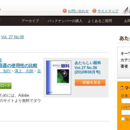
お問い合わせ
サイトマップ
号
アーカイブ
バックナンバーの購入
よくあるご質問
お
>
Vol. 27 No.08
キー
カテ
著
あたらしい眼科
容器の使用性の比較
著者
Vol.27 No.08
 知行
・
溝上 志朗
・
吉
(2010年08月号)
めには、Adobe
読者
be社のサイトより無料でダウ
パス
ロ