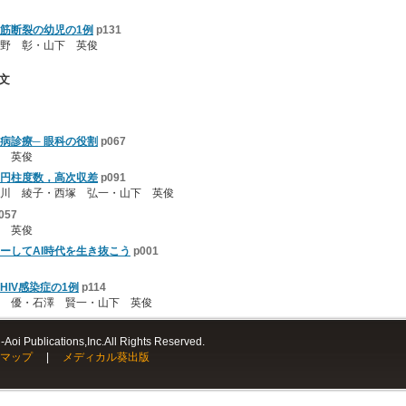
筋断裂の幼児の1例
p131
野 彰・山下 英俊
文
病診療─ 眼科の役割
p067
 英俊
円柱度数，高次収差
p091
川 綾子・西塚 弘一・山下 英俊
057
 英俊
ーしてAI時代を生き抜こう
p001
IV感染症の1例
p114
 優・石澤 賢一・山下 英俊
Aoi Publications,Inc.All Rights Reserved.
マップ
|
メディカル葵出版