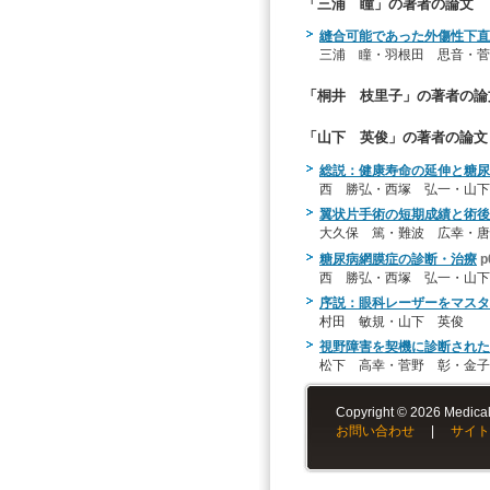
「三浦 瞳」の著者の論文
縫合可能であった外傷性下直
三浦 瞳・羽根田 思音・菅
「桐井 枝里子」の著者の論
「山下 英俊」の著者の論文
総説：健康寿命の延伸と糖尿
西 勝弘・西塚 弘一・山下
翼状片手術の短期成績と術後
大久保 篤・難波 広幸・唐
糖尿病網膜症の診断・治療
p
西 勝弘・西塚 弘一・山下
序説：眼科レーザーをマスタ
村田 敏規・山下 英俊
視野障害を契機に診断されたH
松下 高幸・菅野 彰・金子
Copyright © 2026 Medical-
お問い合わせ
|
サイト