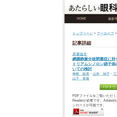
HOME
最新
トップページ
>
アーカイブ
記事詳細
原著論文
網膜静脈分枝閉塞症に対
トリアムシノロン硝子体
いての検討
神尾 聡美
・
山本 禎子
・
三
山下 英俊
PDFファイルをご覧いただくた
Readerが必要です。Ado
ンロードが可能です。