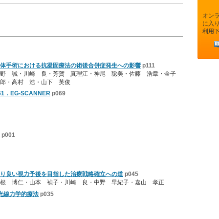
オン
に入
利用
体手術における抗凝固療法の術後合併症発生への影響
p111
菅野 誠・川崎 良・芳賀 真理江・神尾 聡美・佐藤 浩章・金子
郎・高村 浩・山下 英俊
．EG-SCANNER
p069
p001
り良い視力予後を目指した治療戦略確立への道
p045
根 博仁・山本 禎子・川崎 良・中野 早紀子・嘉山 孝正
光線力学的療法
p035