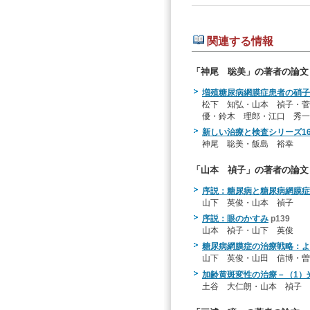
関連する情報
「神尾 聡美」の著者の論文
増殖糖尿病網膜症患者の硝子
松下 知弘・山本 禎子・
優・鈴木 理郎・江口 秀一
新しい治療と検査シリーズ161
神尾 聡美・飯島 裕幸
「山本 禎子」の著者の論文
序説：糖尿病と糖尿病網膜症
山下 英俊・山本 禎子
序説：眼のかすみ
p139
山本 禎子・山下 英俊
糖尿病網膜症の治療戦略：よ
山下 英俊・山田 信博・曽
加齢黄斑変性の治療－（1）
土谷 大仁朗・山本 禎子