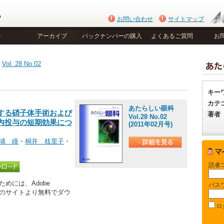
お問い合わせ
サイトマップ
号
アーカイブ
バックナンバーの購入
よくあるご質問
お
>
Vol. 28 No.02
キー
カテ
あたらしい眼科
する硝子体手術および
著者
Vol.28 No.02
内投与の短期効果につ
(2011年02月号)
浦 瞳
・
桐井 枝里子
・
読者
めには、Adobe
パス
be社のサイトより無料でダウ
ロ