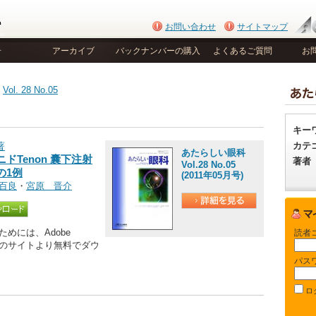
お問い合わせ
サイトマップ
号
アーカイブ
バックナンバーの購入
よくあるご質問
お
>
Vol. 28 No.05
キー
カテ
著
あたらしい眼科
Tenon 囊下注射
著者
Vol.28 No.05
の1例
(2011年05月号)
百良
・
宮原 晋介
めには、Adobe
読者
be社のサイトより無料でダウ
パス
ロ