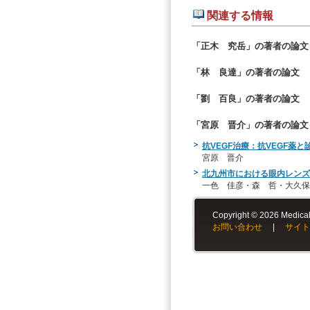
関連する情報
「正木 究岳」の著者の論文
「林 良達」の著者の論文
「劉 百良」の著者の論文
「宮原 晋介」の著者の論文
抗VEGF治療：抗VEGF薬
宮原 晋介
北九州市における眼内レンズ
一色 佳彦・森 哲・大久保
Copyright © 2026 Medical-
お問い合わせ
|
サイト