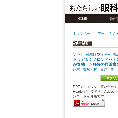
HOME
最新
トップページ
>
アーカイブ
記事詳細
第44回 日本眼炎症学会 原
トリアムシノロンアセトニド
が奏効した妊婦の原田病
正木 究岳
・
林 良達
・
劉 
PDFファイルをご覧いただくた
Readerが必要です。Ado
ンロードが可能です。