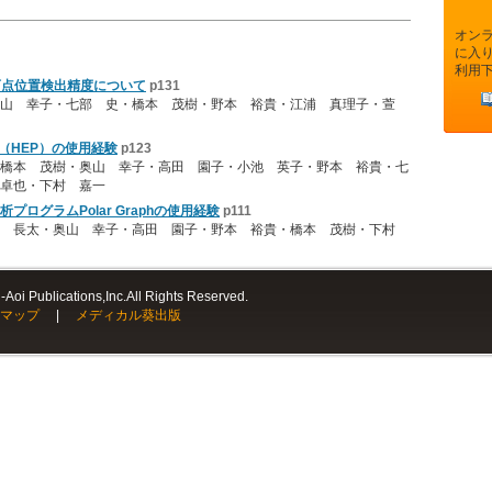
オン
に入
利用
の盲点位置検出精度について
p131
山 幸子・七部 史・橋本 茂樹・野本 裕貴・江浦 真理子・萱
meter（HEP）の使用経験
p123
橋本 茂樹・奥山 幸子・高田 園子・小池 英子・野本 裕貴・七
卓也・下村 嘉一
ログラムPolar Graphの使用経験
p111
本 長太・奥山 幸子・高田 園子・野本 裕貴・橋本 茂樹・下村
Aoi Publications,Inc.All Rights Reserved.
マップ
|
メディカル葵出版