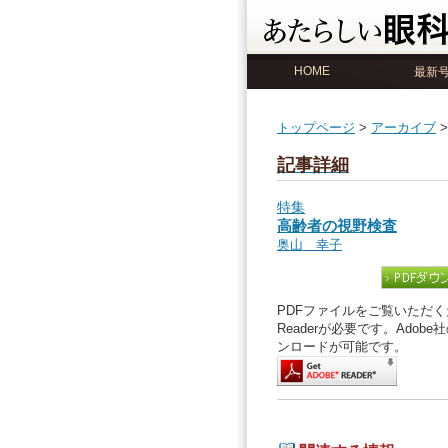
HOME
最新
トップページ
>
アーカイブ
記事詳細
特集
高齢者の視野検査
奥山 幸子
PDFファイルをご覧いただくた
Readerが必要です。Ado
ンロードが可能です。