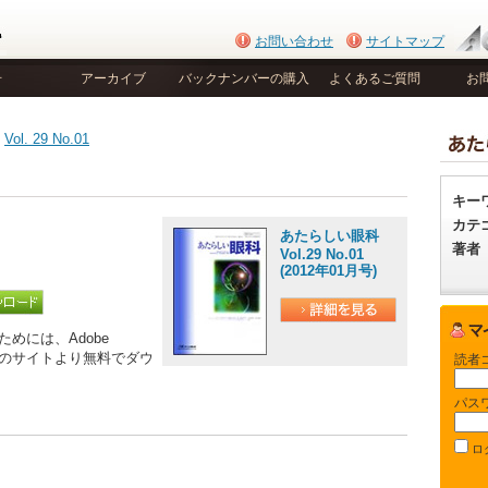
お問い合わせ
サイトマップ
号
アーカイブ
バックナンバーの購入
よくあるご質問
お
>
Vol. 29 No.01
キー
カテ
あたらしい眼科
著者
Vol.29 No.01
(2012年01月号)
めには、Adobe
be社のサイトより無料でダウ
読者
パス
ロ