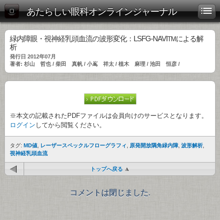
あたらしい眼科オンラインジャーナル
緑内障眼・視神経乳頭血流の波形変化：LSFG-NAVI
による解
TM
析
発行日 2012年07月
著者: 杉山 哲也 / 柴田 真帆 / 小嶌 祥太 / 植木 麻理 / 池田 恒彦 /
※本文の記載されたPDFファイルは会員向けのサービスとなります。
ログイン
してから閲覧ください。
タグ:
MD値
,
レーザースペックルフローグラフィ
,
原発開放隅角緑内障
,
波形解析
,
視神経乳頭血流
トップへ戻る
コメントは閉じました.