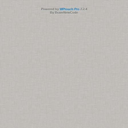
Powered by
WPtouch Pro
2.2.4
By BraveNewCode