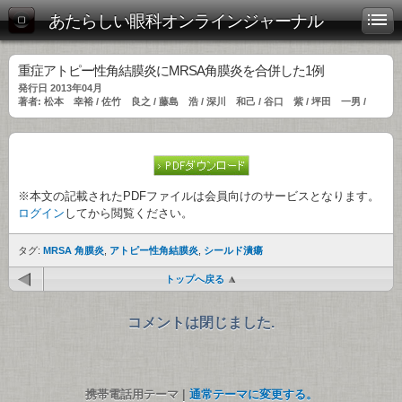
あたらしい眼科オンラインジャーナル
重症アトピー性角結膜炎にMRSA角膜炎を合併した1例
発行日 2013年04月
著者: 松本 幸裕 / 佐竹 良之 / 藤島 浩 / 深川 和己 / 谷口 紫 / 坪田 一男 /
※本文の記載されたPDFファイルは会員向けのサービスとなります。
ログイン
してから閲覧ください。
タグ:
MRSA 角膜炎
,
アトピー性角結膜炎
,
シールド潰瘍
トップへ戻る
コメントは閉じました.
携帯電話用テーマ |
通常テーマに変更する。