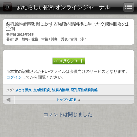
あたらしい眼科オンラインジャーナル
裂孔原性網膜剝離に対する強膜内陥術後に生じた交感性眼炎の1
症例
発行日 2013年05月
著者: 原 雄将 / 佐藤 幸裕 / 川島 秀俊 / 吉田 淳 /
※本文の記載されたPDFファイルは会員向けのサービスとなります。
ログイン
してから閲覧ください。
タグ:
ぶどう膜炎
,
交感性眼炎
,
強膜内陥術
,
裂孔原性網膜剝離
トップへ戻る
コメントは閉じました.