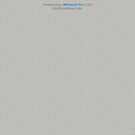
Powered by
WPtouch Pro
2.2.4
By BraveNewCode