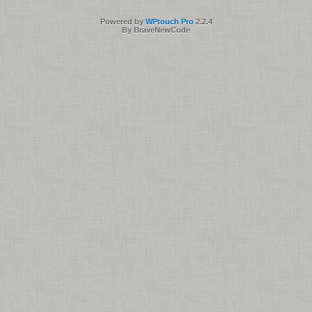
Powered by
WPtouch Pro
2.2.4
By BraveNewCode