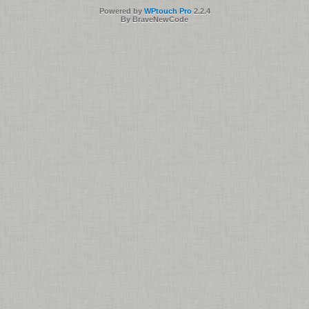
Powered by
WPtouch Pro
2.2.4
By BraveNewCode