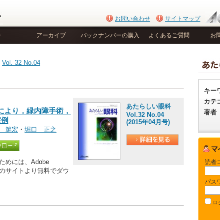
お問い合わせ
サイトマップ
号
アーカイブ
バックナンバーの購入
よくあるご質問
お
>
Vol. 32 No.04
キー
カテ
あたらしい眼科
により，緑内障手術，
著者
Vol.32 No.04
症例
(2015年04月号)
 篤宏
・
堀口 正之
めには、Adobe
読者
be社のサイトより無料でダウ
パス
ロ