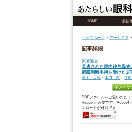
HOME
最新
トップページ
>
アーカイブ
記事詳細
原著論文
見逃された眼内鉄片異物
網膜剝離手術を受けた1
田渕 大策
・
水口 忠
・
谷川
PDFファイルをご覧いただくた
Readerが必要です。Ado
ンロードが可能です。