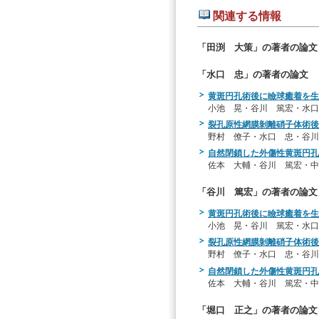
関連する情報
「田渕 大策」の著者の論文
「水口 忠」の著者の論文
黄斑円孔術後に瞼球癒着を生じたS
小池 晃・谷川 篤宏・水口
裂孔原性網膜剝離硝子体術後
野村 僚子・水口 忠・谷川
自然閉鎖した外傷性黄斑円孔
佐本 大輔・谷川 篤宏・中
「谷川 篤宏」の著者の論文
黄斑円孔術後に瞼球癒着を生じたS
小池 晃・谷川 篤宏・水口
裂孔原性網膜剝離硝子体術後
野村 僚子・水口 忠・谷川
自然閉鎖した外傷性黄斑円孔
佐本 大輔・谷川 篤宏・中
「堀口 正之」の著者の論文