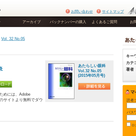
お問い合わせ
サイトマップ
号
アーカイブ
バックナンバーの購入
よくあるご質問
お
>
Vol. 32 No.05
キー
カテ
あたらしい眼科
炎
著者
Vol.32 No.05
(2015年05月号)
めには、Adobe
be社のサイトより無料でダウ
読者
パス
ロ