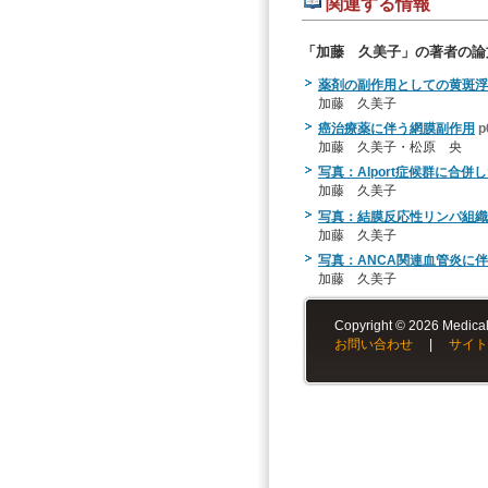
関連する情報
「加藤 久美子」の著者の論
薬剤の副作用としての黄斑浮
加藤 久美子
癌治療薬に伴う網膜副作用
p
加藤 久美子・松原 央
写真：Alport症候群に合
加藤 久美子
写真：結膜反応性リンパ組織
加藤 久美子
写真：ANCA関連血管炎に
加藤 久美子
Copyright © 2026 Medical-
お問い合わせ
|
サイト