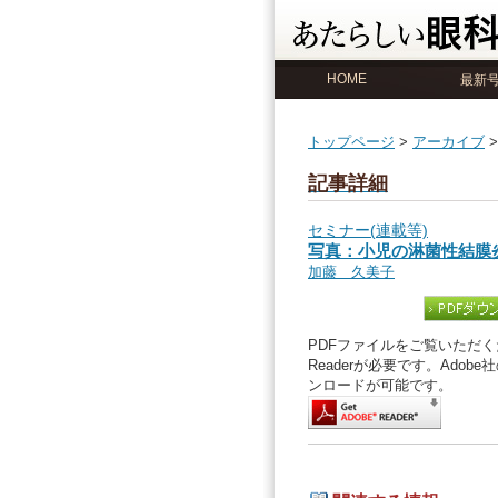
HOME
最新
トップページ
>
アーカイブ
記事詳細
セミナー(連載等)
写真：小児の淋菌性結膜
加藤 久美子
PDFファイルをご覧いただくた
Readerが必要です。Ado
ンロードが可能です。