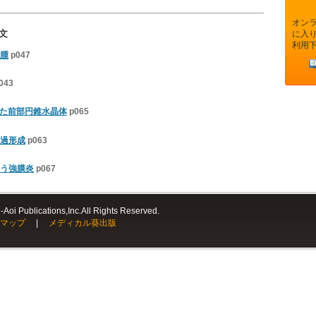
オン
文
に入
利用
腫
p047
043
併した前部円錐水晶体
p065
過形成
p063
伴う強膜炎
p067
Aoi Publications,Inc.All Rights Reserved.
マップ
|
メディカル葵出版