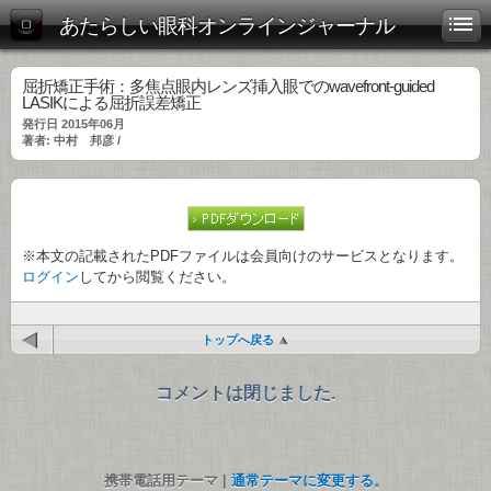
あたらしい眼科オンラインジャーナル
屈折矯正手術：多焦点眼内レンズ挿入眼でのwavefront-guided
LASIKによる屈折誤差矯正
発行日 2015年06月
著者: 中村 邦彦 /
※本文の記載されたPDFファイルは会員向けのサービスとなります。
ログイン
してから閲覧ください。
トップへ戻る
コメントは閉じました.
携帯電話用テーマ |
通常テーマに変更する。