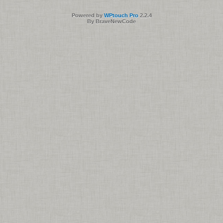
Powered by
WPtouch Pro
2.2.4
By BraveNewCode