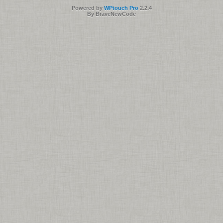
Powered by
WPtouch Pro
2.2.4
By BraveNewCode