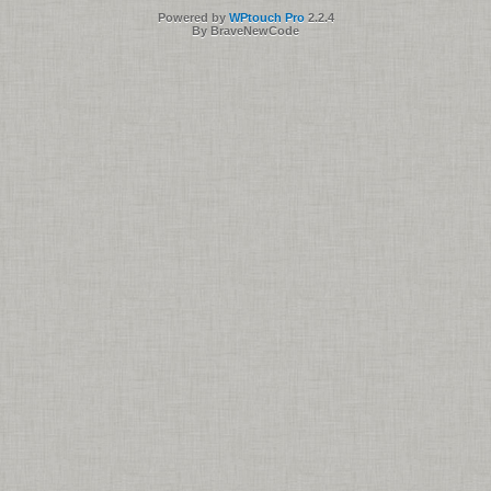
Powered by
WPtouch Pro
2.2.4
By BraveNewCode