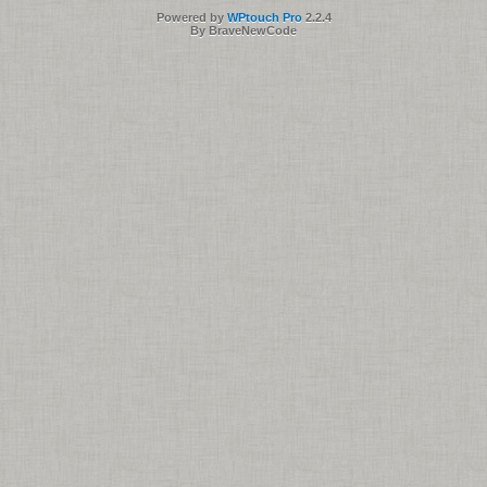
Powered by
WPtouch Pro
2.2.4
By BraveNewCode