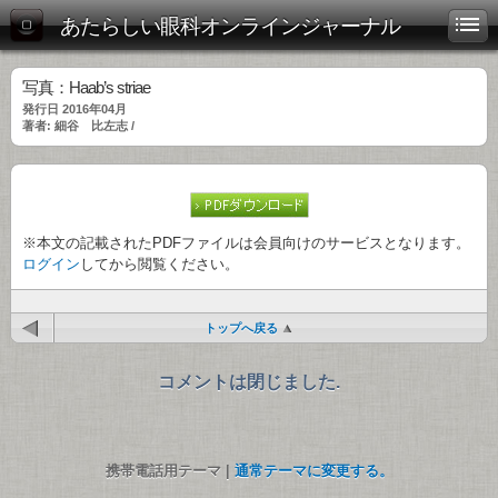
あたらしい眼科オンラインジャーナル
写真：Haab’s striae
発行日 2016年04月
著者: 細谷 比左志 /
※本文の記載されたPDFファイルは会員向けのサービスとなります。
ログイン
してから閲覧ください。
トップへ戻る
コメントは閉じました.
携帯電話用テーマ |
通常テーマに変更する。