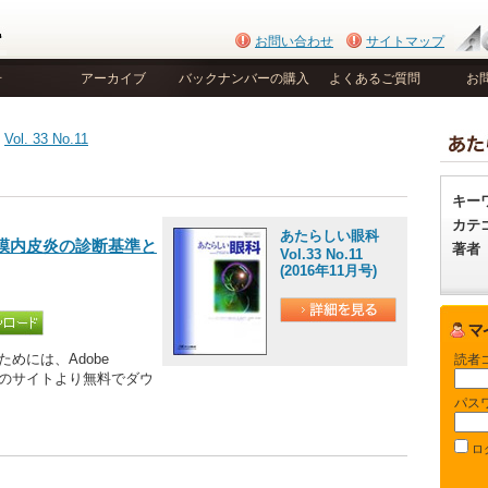
お問い合わせ
サイトマップ
号
アーカイブ
バックナンバーの購入
よくあるご質問
お
>
Vol. 33 No.11
キー
カテ
あたらしい眼科
膜内皮炎の診断基準と
著者
Vol.33 No.11
(2016年11月号)
めには、Adobe
読者
be社のサイトより無料でダウ
パス
ロ