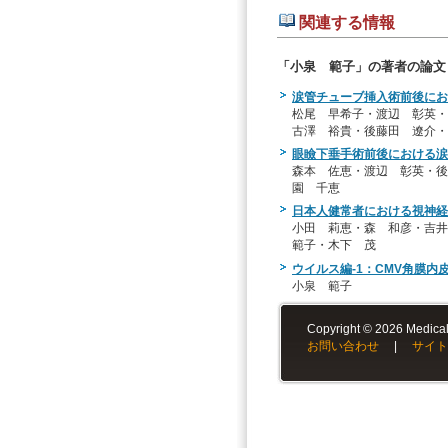
関連する情報
「小泉 範子」の著者の論文
涙管チューブ挿入術前後にお
松尾 早希子・渡辺 彰英・
古澤 裕貴・後藤田 遼介・
眼瞼下垂手術前後における涙
森本 佐恵・渡辺 彰英・後
園 千恵
日本人健常者における視神経
小田 莉恵・森 和彦・吉
範子・木下 茂
ウイルス編-1：CMV角膜内
小泉 範子
Copyright © 2026 Medical-
お問い合わせ
|
サイト