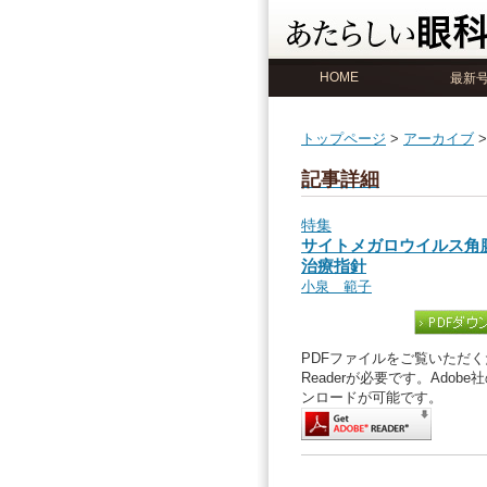
HOME
最新
トップページ
>
アーカイブ
記事詳細
特集
サイトメガロウイルス角
治療指針
小泉 範子
PDFファイルをご覧いただくた
Readerが必要です。Ado
ンロードが可能です。