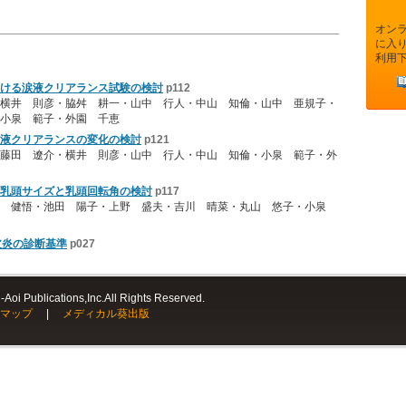
オン
に入
利用
ける涙液クリアランス試験の検討
p112
横井 則彦・脇舛 耕一・山中 行人・中山 知倫・山中 亜規子・
小泉 範子・外園 千恵
液クリアランスの変化の検討
p121
藤田 遼介・横井 則彦・山中 行人・中山 知倫・小泉 範子・外
乳頭サイズと乳頭回転角の検討
p117
井 健悟・池田 陽子・上野 盛夫・吉川 晴菜・丸山 悠子・小泉
皮炎の診断基準
p027
Aoi Publications,Inc.All Rights Reserved.
マップ
|
メディカル葵出版