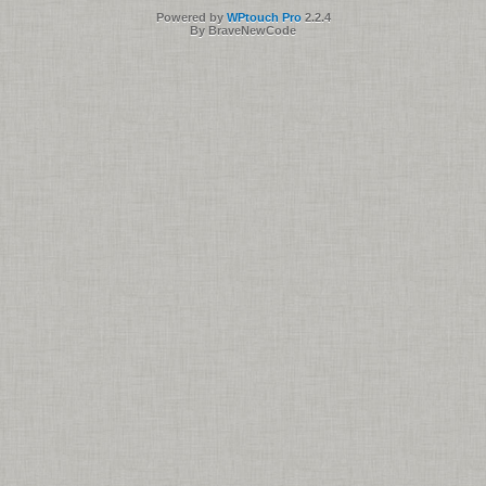
Powered by
WPtouch Pro
2.2.4
By BraveNewCode