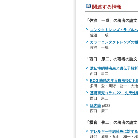
関連する情報
「佐渡 一成」の著者の論文
コンタクトレンズトラブルへ
佐渡 一成
カラーコンタクトレンズの種
佐渡 一成
「西口 康二」の著者の論文
遺伝性網膜疾患と遺伝子解
西口 康二
BCG 膀胱内注入療法後に片
多田 愛・川野 健一・大池
基礎研究コラム 22．先天
西口 康二
緑内障
p023
西口 康二
「横倉 俊二」の著者の論文
アレルギー性結膜炎に対する
針谷 威寬・丸山 和一・横