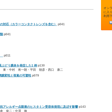
オン
に入
利用
の対応（カラーコンタクトレンズを含む）
p041
類
p041
析
p011
眼ぶどう膜炎を発症した1 例
p130
 東・中村 将一朗・平田 朝彦・西口 康二
性網膜変性と視覚の可塑性
p079
抗アレルギー点眼液のヒスタミン受容体発現に及ぼす影響
p143
倉 俊二・中澤 徹