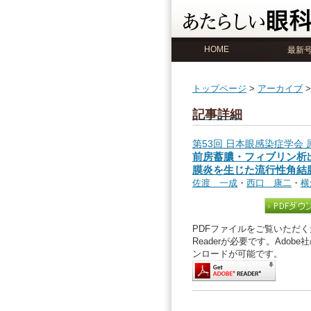
HOME
最新
トップページ
>
アーカイブ
記事詳細
第53回 日本眼感染症学会 
前房蓄膿・フィブリン析
膜炎を生じた流行性角結
佐渡 一成
・
西口 康二
・
横
PDFファイルをご覧いただくた
Readerが必要です。Ado
ンロードが可能です。