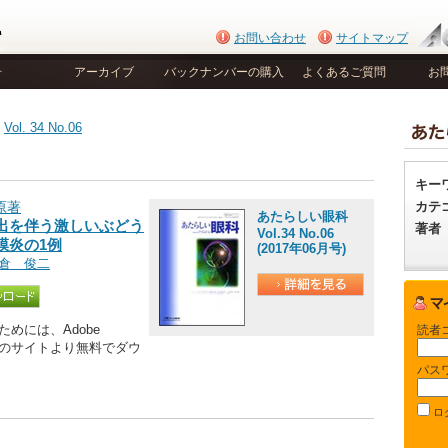
お問い合わせ
サイトマップ
号
アーカイブ
バックナンバーの購入
よくあるご質問
お
>
Vol. 34 No.06
キー
カテ
原著
あたらしい眼科
出を伴う激しいぶどう
著者
Vol.34 No.06
膜炎の1例
(2017年06月号)
倉 俊二
めには、Adobe
読者
be社のサイトより無料でダウ
パス
ロ