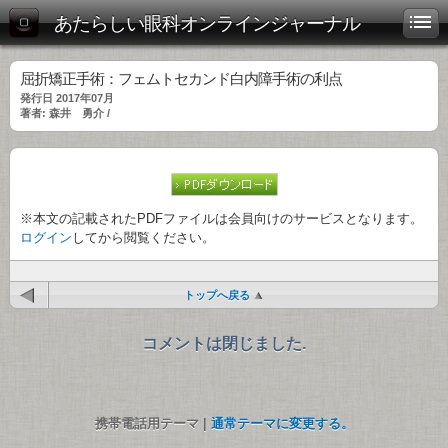
あたらしい眼科オンラインジャーナル
屈折矯正手術：フェムトセカンド白内障手術の利点
発行日 2017年07月
著者: 森井 勇介 /
※本文の記載されたPDFファイルは会員向けのサービスとなります。
ログイン
してから閲覧ください。
トップへ戻る
コメントは閉じました.
携帯電話用テーマ |
通常テーマに変更する。