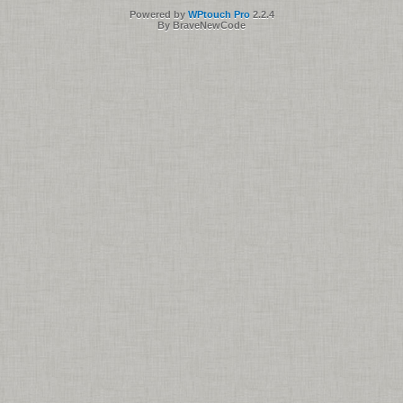
Powered by
WPtouch Pro
2.2.4
By BraveNewCode