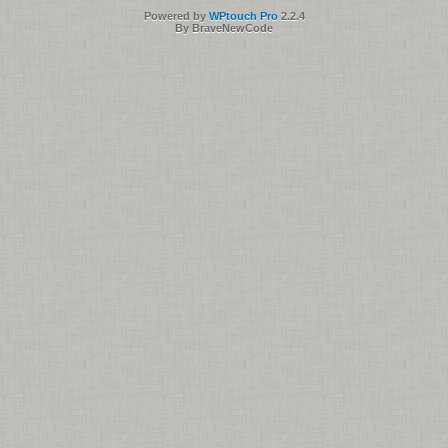
Powered by
WPtouch Pro
2.2.4
By BraveNewCode