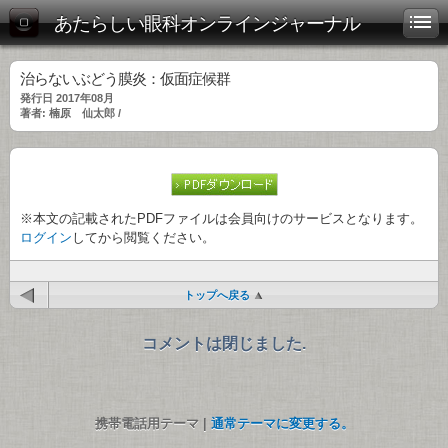
あたらしい眼科オンラインジャーナル
治らないぶどう膜炎：仮面症候群
発行日 2017年08月
著者: 楠原 仙太郎 /
※本文の記載されたPDFファイルは会員向けのサービスとなります。
ログイン
してから閲覧ください。
トップへ戻る
コメントは閉じました.
携帯電話用テーマ |
通常テーマに変更する。