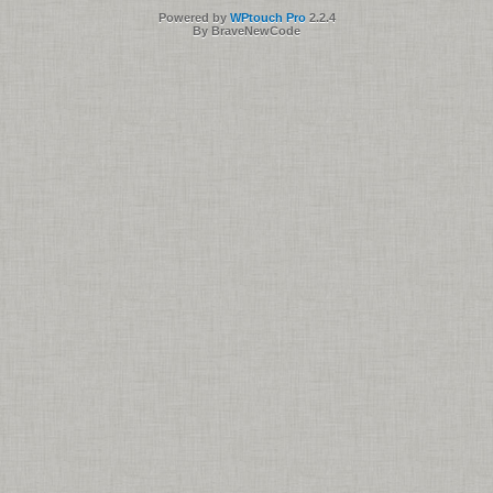
Powered by
WPtouch Pro
2.2.4
By BraveNewCode