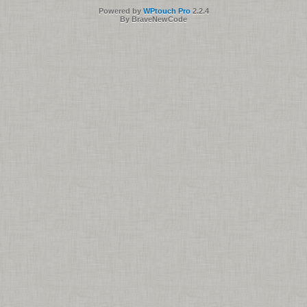
Powered by
WPtouch Pro
2.2.4
By BraveNewCode