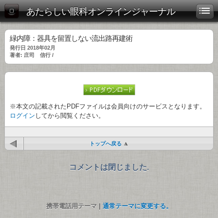
あたらしい眼科オンラインジャーナル
緑内障：器具を留置しない流出路再建術
発行日 2018年02月
著者: 庄司 信行 /
※本文の記載されたPDFファイルは会員向けのサービスとなります。
ログイン
してから閲覧ください。
トップへ戻る
コメントは閉じました.
携帯電話用テーマ |
通常テーマに変更する。