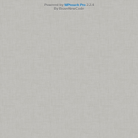
Powered by
WPtouch Pro
2.2.4
By BraveNewCode