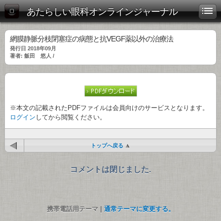
あたらしい眼科オンラインジャーナル
網膜静脈分枝閉塞症の病態と抗VEGF薬以外の治療法
発行日 2018年09月
著者: 飯田 悠人 /
※本文の記載されたPDFファイルは会員向けのサービスとなります。
ログイン
してから閲覧ください。
トップへ戻る
コメントは閉じました.
携帯電話用テーマ |
通常テーマに変更する。