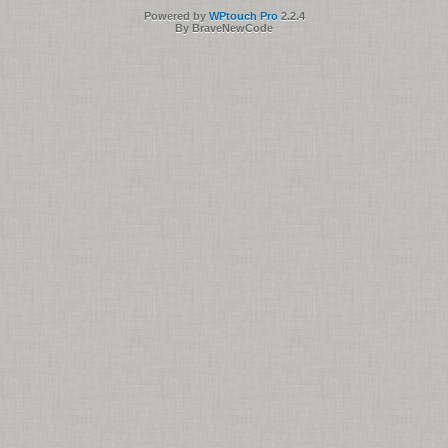
Powered by
WPtouch Pro
2.2.4
By BraveNewCode