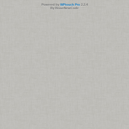
Powered by
WPtouch Pro
2.2.4
By BraveNewCode