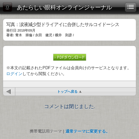
あたらしい眼科オンラインジャーナル
写真：涙液減少型ドライアイに合併したサルコイドーシス
発行日 2018年09月
著者: 青木 崇倫 / 永田 健児 / 横井 則彦 /
※本文の記載されたPDFファイルは会員向けのサービスとなります。
ログイン
してから閲覧ください。
トップへ戻る
コメントは閉じました.
携帯電話用テーマ |
通常テーマに変更する。