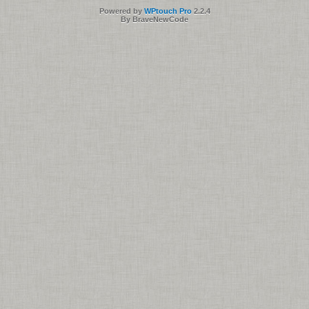
Powered by
WPtouch Pro
2.2.4
By BraveNewCode