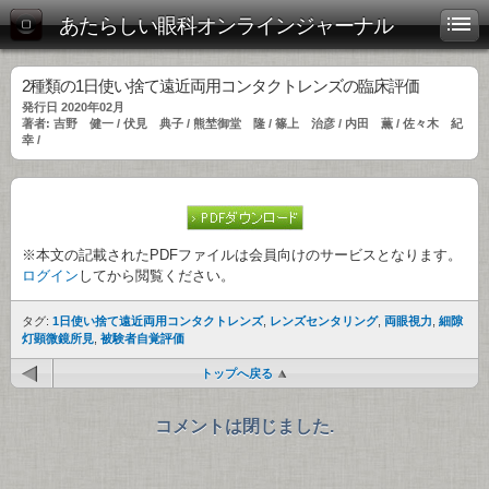
あたらしい眼科オンラインジャーナル
2種類の1日使い捨て遠近両用コンタクトレンズの臨床評価
発行日 2020年02月
著者: 吉野 健一 / 伏見 典子 / 熊埜御堂 隆 / 篠上 治彦 / 内田 薫 / 佐々木 紀
幸 /
※本文の記載されたPDFファイルは会員向けのサービスとなります。
ログイン
してから閲覧ください。
タグ:
1日使い捨て遠近両用コンタクトレンズ
,
レンズセンタリング
,
両眼視力
,
細隙
灯顕微鏡所見
,
被験者自覚評価
トップへ戻る
コメントは閉じました.