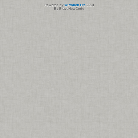
Powered by
WPtouch Pro
2.2.4
By BraveNewCode