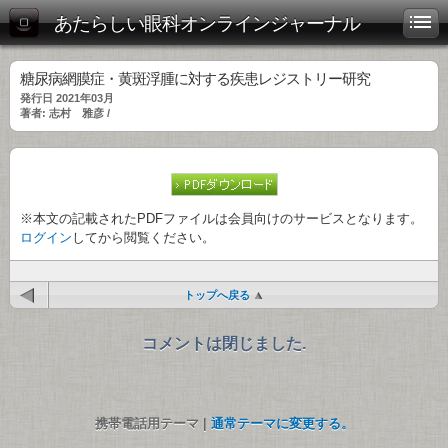
あたらしい眼科オンラインジャーナル
糖尿病網膜症・黄斑浮腫に対する疾患レジストリー研究
発行日 2021年03月
著者: 志村 雅彦 /
※本文の記載されたPDFファイルは会員向けのサービスとなります。
ログイン
してから閲覧ください。
トップへ戻る
コメントは閉じました.
携帯電話用テーマ |
通常テーマに変更する。