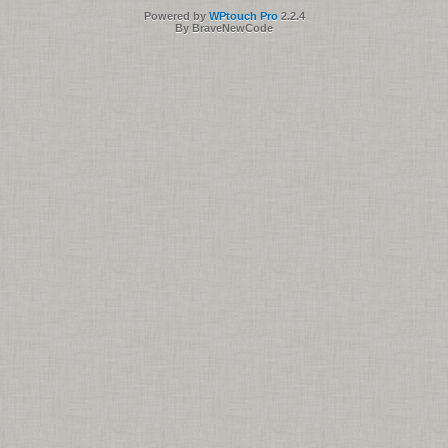
Powered by
WPtouch Pro
2.2.4
By BraveNewCode