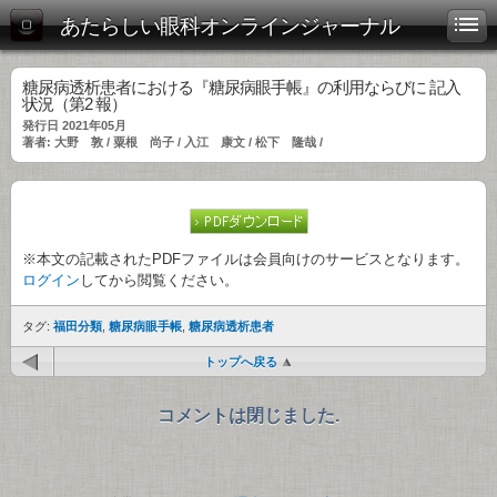
あたらしい眼科オンラインジャーナル
糖尿病透析患者における『糖尿病眼手帳』の利用ならびに 記入
状況（第2 報）
発行日 2021年05月
著者: 大野 敦 / 粟根 尚子 / 入江 康文 / 松下 隆哉 /
※本文の記載されたPDFファイルは会員向けのサービスとなります。
ログイン
してから閲覧ください。
タグ:
福田分類
,
糖尿病眼手帳
,
糖尿病透析患者
トップへ戻る
コメントは閉じました.