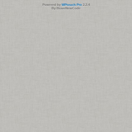
Powered by
WPtouch Pro
2.2.4
By BraveNewCode