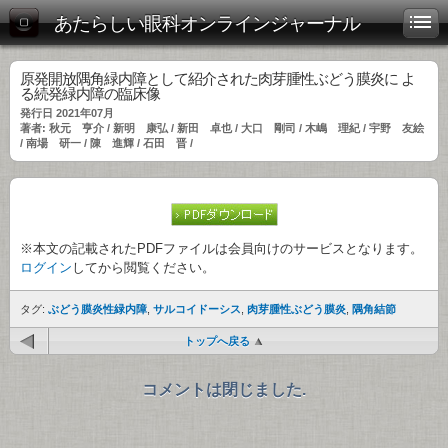
あたらしい眼科オンラインジャーナル
原発開放隅角緑内障として紹介された肉芽腫性ぶどう膜炎に よ
る続発緑内障の臨床像
発行日 2021年07月
著者: 秋元 亨介 / 新明 康弘 / 新田 卓也 / 大口 剛司 / 木嶋 理紀 / 宇野 友絵
/ 南場 研一 / 陳 進輝 / 石田 晋 /
※本文の記載されたPDFファイルは会員向けのサービスとなります。
ログイン
してから閲覧ください。
タグ:
ぶどう膜炎性緑内障
,
サルコイドーシス
,
肉芽腫性ぶどう膜炎
,
隅角結節
トップへ戻る
コメントは閉じました.