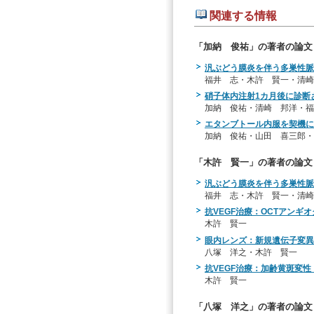
関連する情報
「加納 俊祐」の著者の論文
汎ぶどう膜炎を伴う多巣性脈
福井 志・木許 賢一・清崎
硝子体内注射1カ月後に診断
加納 俊祐・清崎 邦洋・福
エタンブトール内服を契機に女
加納 俊祐・山田 喜三郎・
「木許 賢一」の著者の論文
汎ぶどう膜炎を伴う多巣性脈
福井 志・木許 賢一・清崎
抗VEGF治療：OCTアンギ
木許 賢一
眼内レンズ：新規遺伝子変異が
八塚 洋之・木許 賢一
抗VEGF治療：加齢黄斑変
木許 賢一
「八塚 洋之」の著者の論文