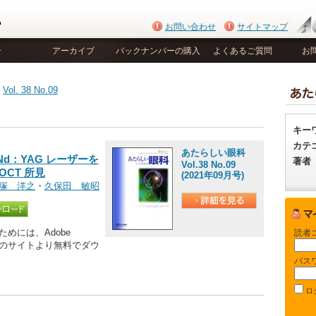
お問い合わせ
サイトマップ
号
アーカイブ
バックナンバーの購入
よくあるご質問
お
>
Vol. 38 No.09
キー
カテ
あたらしい眼科
d：YAG レーザーを
著者
Vol.38 No.09
CT 所見
(2021年09月号)
塚 洋之
・
久保田 敏昭
めには、Adobe
読者
be社のサイトより無料でダウ
パス
ロ