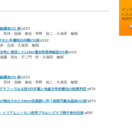
オン
に入
利用
絡膜炎の1 例
p123
 邦洋・加納 俊祐・嵜野 祐二・久保田 敏昭
された外傷性白内障の1例
p122
井 志保・久保田 敏昭
性に発症したLeber遺伝性視神経症の1例
p111
遠藤 高生・不二門 尚・久保田 敏昭
絡膜炎の1 例
p123
 邦洋・加納 俊祐・嵜野 祐二・久保田 敏昭
オグラフィでみる抗VEGF薬と光線力学的療法の効果判定
p079
検出されたAlport症候群に伴う前部円錐水晶体の1例
p073
性：トリアムシノロン併用ブロルシズマブ硝子体内注射
p095