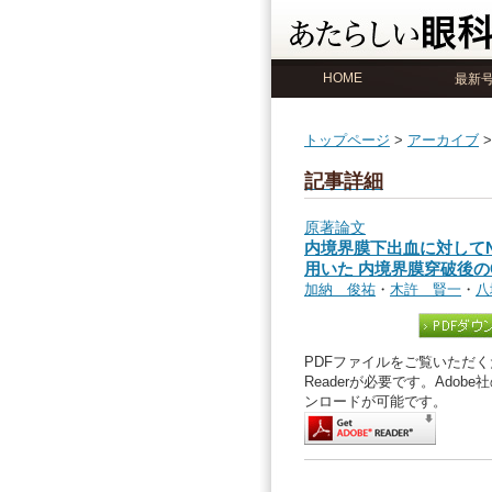
HOME
最新
トップページ
>
アーカイブ
記事詳細
原著論文
内境界膜下出血に対してN
用いた 内境界膜穿破後のO
加納 俊祐
・
木許 賢一
・
八
PDFファイルをご覧いただくた
Readerが必要です。Ado
ンロードが可能です。