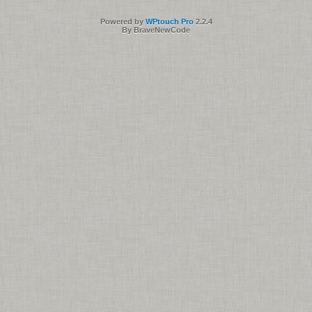
Powered by
WPtouch Pro
2.2.4
By BraveNewCode