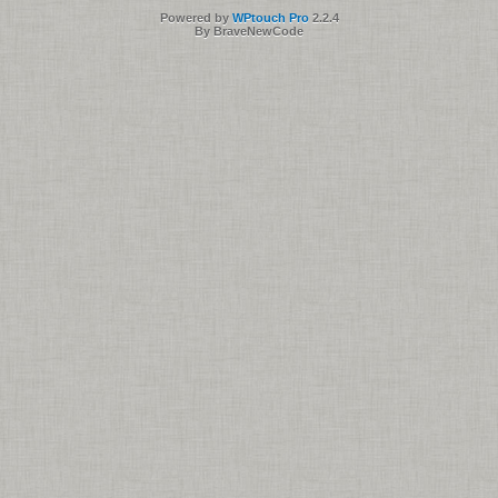
Powered by
WPtouch Pro
2.2.4
By BraveNewCode