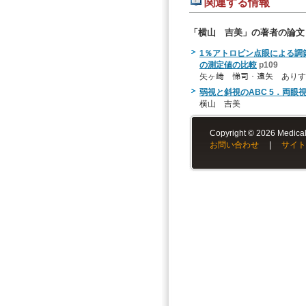
関連する情報
「横山 吉美」の著者の論文
1％アトロピン点眼による調節麻痺
の測定値の比較
p109
矢ヶ﨑 悌司・遠矢 ありす
弱視と斜視のABC 5．両眼
横山 吉美
Copyright © 2026 Medical-
お問い合わせ
|
サイト