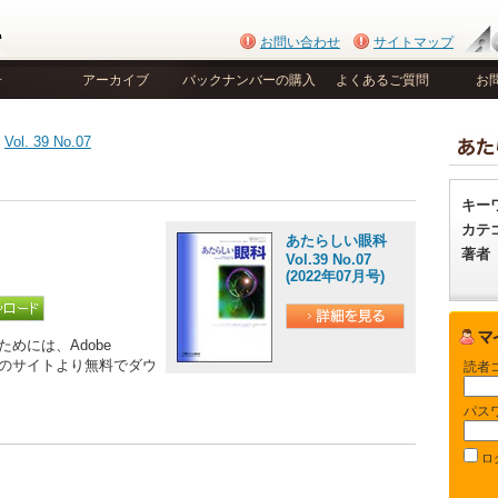
お問い合わせ
サイトマップ
号
アーカイブ
バックナンバーの購入
よくあるご質問
お
>
Vol. 39 No.07
キー
カテ
あたらしい眼科
著者
Vol.39 No.07
(2022年07月号)
めには、Adobe
be社のサイトより無料でダウ
読者
パス
ロ