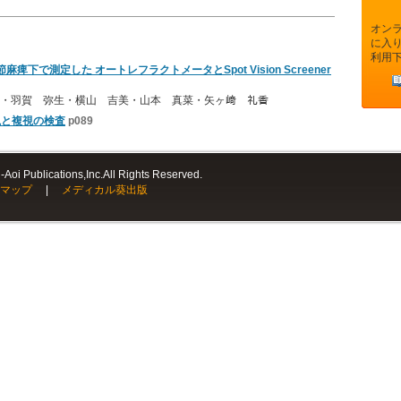
オン
に入
利用
下で測定した オートレフラクトメータとSpot Vision Screener
・羽賀 弥生・横山 吉美・山本 真菜・矢ヶ﨑 礼香
視と複視の検査
p089
Aoi Publications,Inc.All Rights Reserved.
マップ
|
メディカル葵出版