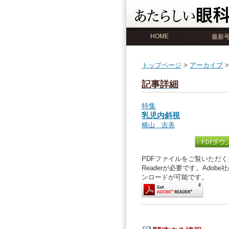
HOME
最新
トップページ
>
アーカイブ
記事詳細
特集
乳児内斜視
横山 吉美
PDFファイルをご覧いただくた
Readerが必要です。Ado
ンロードが可能です。