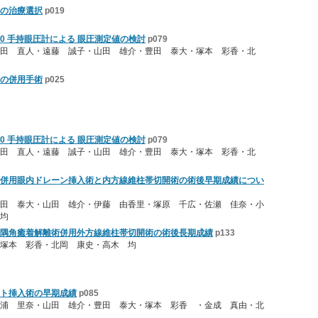
の治療選択
p019
00 手持眼圧計による 眼圧測定値の検討
p079
田 直人・遠藤 誠子・山田 雄介・豊田 泰大・塚本 彩香・北
の併用手術
p025
00 手持眼圧計による 眼圧測定値の検討
p079
田 直人・遠藤 誠子・山田 雄介・豊田 泰大・塚本 彩香・北
併用眼内ドレーン挿入術と内方線維柱帯切開術の術後早期成績につい
田 泰大・山田 雄介・伊藤 由香里・塚原 千広・佐瀬 佳奈・小
均
隅角癒着解離術併用外方線維柱帯切開術の術後長期成績
p133
塚本 彩香・北岡 康史・高木 均
ト挿入術の早期成績
p085
浦 里奈・山田 雄介・豊田 泰大・塚本 彩香 ・金成 真由・北