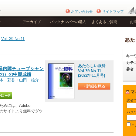
お問い合わせ
サイトマップ
号
アーカイブ
バックナンバーの購入
よくあるご質問
お
>
Vol. 39 No.11
キー
カテ
あたらしい眼科
緑内障チューブシャン
著者
Vol.39 No.11
もの）の中期成績
(2022年11月号)
本 彩香
・
山田 雄介
・
読者
めには、Adobe
be社のサイトより無料でダウ
パス
ロ