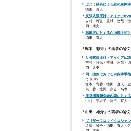
ぶどう膜炎による続発緑内障
徳田 直人
反張式眼圧計・アイケアic2
吉村 雅弘・重城 達哉・徳
岡 康史
高齢者に対する白内障手術と
徳田 直人
「塚本 彩香」の著者の論文
反張式眼圧計・アイケアic2
吉村 雅弘・重城 達哉・徳
岡 康史
同一症例における白内障手術
て
p105
塚本 彩香・徳田 直人・豊
島 香・北岡 康史・高木 
原発閉塞隅角緑内障に対する
中村 芽衣子・徳田 直人・
「山田 雄介」の著者の論文
プリザーフロマイクロシャン
遠藤 誠子・徳田 直人・佐
岡 康史