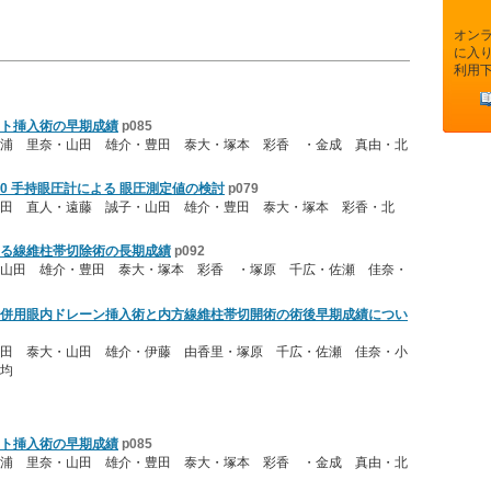
オン
に入
利用
ト挿入術の早期成績
p085
浦 里奈・山田 雄介・豊田 泰大・塚本 彩香 ・金成 真由・北
00 手持眼圧計による 眼圧測定値の検討
p079
田 直人・遠藤 誠子・山田 雄介・豊田 泰大・塚本 彩香・北
る線維柱帯切除術の長期成績
p092
山田 雄介・豊田 泰大・塚本 彩香 ・塚原 千広・佐瀬 佳奈・
併用眼内ドレーン挿入術と内方線維柱帯切開術の術後早期成績につい
田 泰大・山田 雄介・伊藤 由香里・塚原 千広・佐瀬 佳奈・小
均
ト挿入術の早期成績
p085
浦 里奈・山田 雄介・豊田 泰大・塚本 彩香 ・金成 真由・北