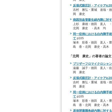
反張式眼圧計・アイケアic2
吉村 雅弘・重城 達哉・徳
岡 康史
病因別血管新生緑内障に対す
上杉 康雄・徳田 直人 ・
北岡 康史 ・高木 均
同一症例における白内障手術
て
p105
塚本 彩香・徳田 直人・豊
島 香・北岡 康史・高木 
「北岡 康史」の著者の論文
プリザーフロマイクロシャン
遠藤 誠子・徳田 直人・佐
岡 康史
反張式眼圧計・アイケアic2
吉村 雅弘・重城 達哉・徳
岡 康史
同一症例における白内障手術
て
p105
塚本 彩香・徳田 直人・豊
島 香・北岡 康史・高木 
原発閉塞隅角緑内障に対する