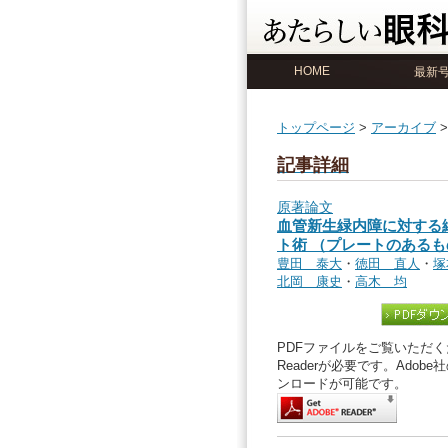
HOME
最新
トップページ
>
アーカイブ
記事詳細
原著論文
血管新生緑内障に対する
ト術 （プレートのある
豊田 泰大
・
徳田 直人
・
塚
北岡 康史
・
高木 均
PDFファイルをご覧いただくた
Readerが必要です。Ado
ンロードが可能です。