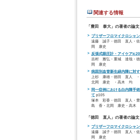
関連する情報
「豊田 泰大」の著者の論文
プリザーフロマイクロシャン
遠藤 誠子・徳田 直人・佐
岡 康史
反張式眼圧計・アイケアic2
吉村 雅弘・重城 達哉・徳
岡 康史
病因別血管新生緑内障に対す
上杉 康雄・徳田 直人 ・
北岡 康史 ・高木 均
同一症例における白内障手術
て
p105
塚本 彩香・徳田 直人・豊
島 香・北岡 康史・高木 
「徳田 直人」の著者の論文
プリザーフロマイクロシャン
遠藤 誠子・徳田 直人・佐
岡 康史